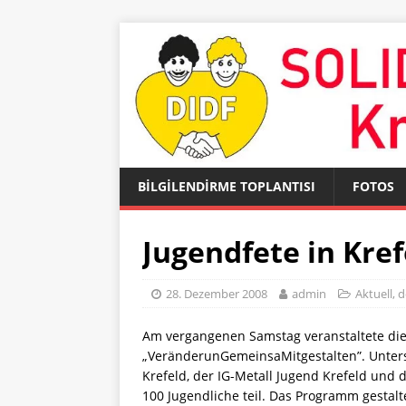
BİLGİLENDİRME TOPLANTISI
FOTOS
Jugendfete in Kref
28. Dezember 2008
admin
Aktuell
,
d
Am vergangenen Samstag veranstaltete die
„VeränderunGemeinsaMitgestalten”. Unters
Krefeld, der IG-Metall Jugend Krefeld und 
100 Jugendliche teil. Das Programm gestaltet